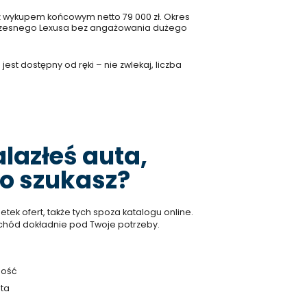
raz wykupem końcowym netto 79 000 zł. Okres
woczesnego Lexusa bez angażowania dużego
est dostępny od ręki – nie zwlekaj, liczba
alazłeś auta,
o szukasz?
ek ofert, także tych spoza katalogu online.
hód dokładnie pod Twoje potrzeby.
ność
ta