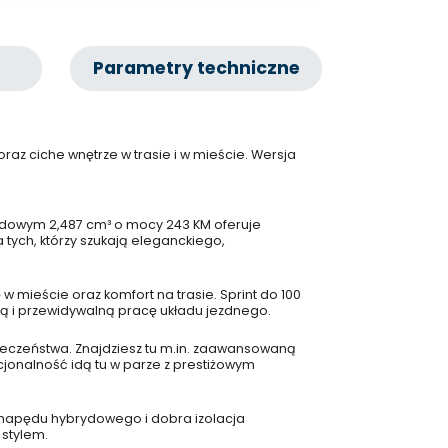
Parametry techniczne
az ciche wnętrze w trasie i w mieście. Wersja
rydowym 2,487 cm³ o mocy 243 KM oferuje
 tych, którzy szukają eleganckiego,
 mieście oraz komfort na trasie. Sprint do 100
ą i przewidywalną pracę układu jezdnego.
eczeństwa. Znajdziesz tu m.in. zaawansowaną
cjonalność idą tu w parze z prestiżowym
a napędu hybrydowego i dobra izolacja
 stylem.