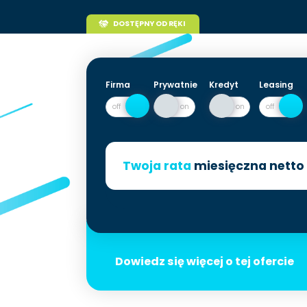
DOSTĘPNY OD RĘKI
Firma
Prywatnie
Kredyt
Leasing
Twoja rata
miesięczna netto
Dowiedz się więcej o tej ofercie