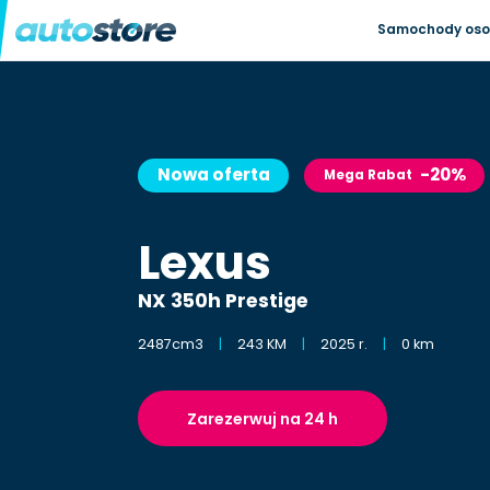
Samochody os
Nowa oferta
-20%
Mega Rabat
Lexus
NX 350h Prestige
2487cm3
243 KM
2025 r.
0 km
Zarezerwuj na 24 h