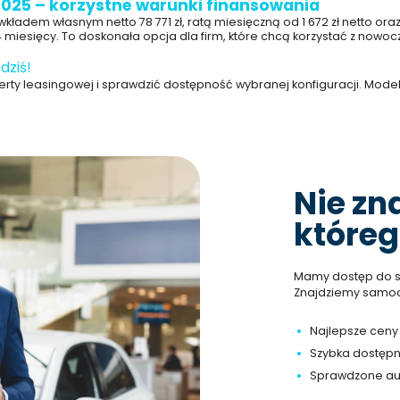
2025 – korzystne warunki finansowania
wkładem własnym netto 78 771 zł, ratą miesięczną od 1 672 zł netto o
miesięcy. To doskonała opcja dla firm, które chcą korzystać z no
dziś!
erty leasingowej i sprawdzić dostępność wybranej konfiguracji. Model j
Nie zn
któreg
Mamy dostęp do set
Znajdziemy samoc
Najlepsze ceny
Szybka dostęp
Sprawdzone au