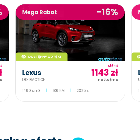
%
-16%
Mega Rabat
DOSTĘPNY OD RĘKI
zł
1361 zł
ł
1143 zł
Lexus
c
LBX EMOTION
netto/mc
1490 cm3
136 KM
2025 r.