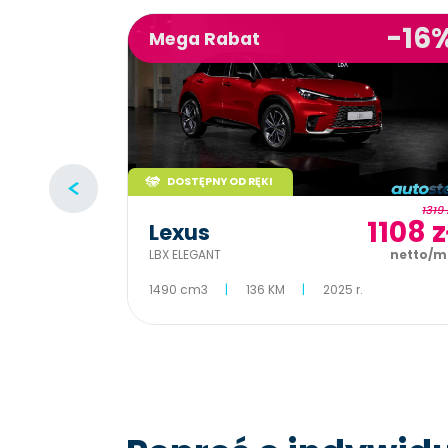
-16%
-16
Mega Rabat
DOSTĘPNY OD RĘKI
1172 zł
1319 
984 zł
1108 z
Lexus
netto/mc
LBX ELEGANT
netto/m
1490 cm3
136 KM
2025 r.