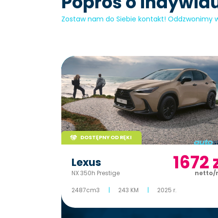
Poproś o indywidu
Zostaw nam do Siebie kontakt! Oddzwonimy w 
DOSTĘPNY OD RĘKI
1672
z
Lexus
NX 350h Prestige
netto
2487cm3
243 KM
2025 r.