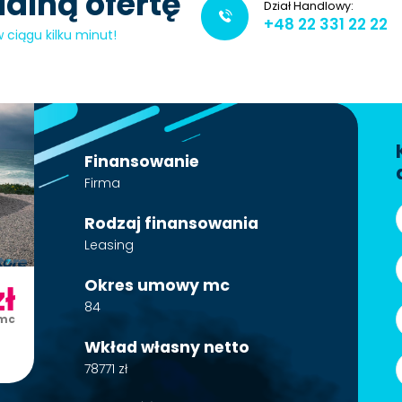
alną ofertę
Dział Handlowy:
+48 22 331 22 22
ciągu kilku minut!
Finansowanie
Firma
Rodzaj finansowania
Leasing
Okres umowy mc
ł
84
/mc
Wkład własny netto
78771 zł