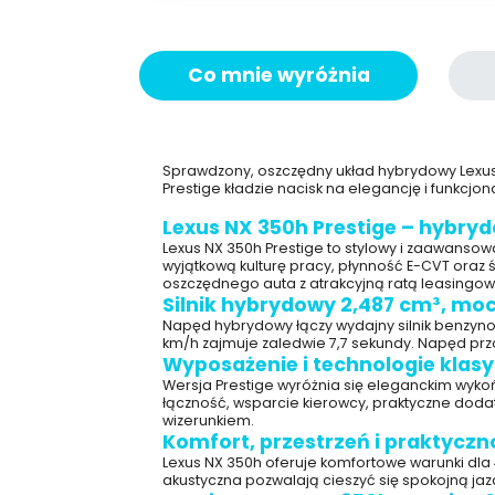
Co mnie wyróżnia
Sprawdzony, oszczędny układ hybrydowy Lexusa 
Prestige kładzie nacisk na elegancję i funkcj
Lexus NX 350h Prestige – hybry
Lexus NX 350h Prestige to stylowy i zaawanso
wyjątkową kulturę pracy, płynność E-CVT oraz ś
oszczędnego auta z atrakcyjną ratą leasingow
Silnik hybrydowy 2,487 cm³, mo
Napęd hybrydowy łączy wydajny silnik benzynow
km/h zajmuje zaledwie 7,7 sekundy. Napęd pr
Wyposażenie i technologie klas
Wersja Prestige wyróżnia się eleganckim wyk
łączność, wsparcie kierowcy, praktyczne dodat
wizerunkiem.
Komfort, przestrzeń i praktycz
Lexus NX 350h oferuje komfortowe warunki dla
akustyczna pozwalają cieszyć się spokojną ja