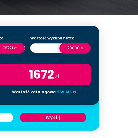
to
Wartość wykupu netto
78771 zł
79000 zł
1672
zł
Wartość katalogowa
269 135 zł