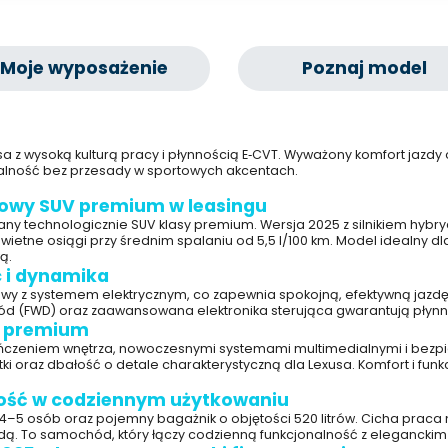
Moje wyposażenie
Poznaj model
z wysoką kulturą pracy i płynnością E‑CVT. Wyważony komfort jazdy or
onalność bez przesady w sportowych akcentach.
dowy SUV premium w leasingu
wany technologicznie SUV klasy premium. Wersja 2025 z silnikiem hyb
wietne osiągi przy średnim spalaniu od 5,5 l/100 km. Model idealny dla
ą.
c i dynamika
y z systemem elektrycznym, co zapewnia spokojną, efektywną jazdę w
zód (FWD) oraz zaawansowana elektronika sterująca gwarantują płynn
y premium
ończeniem wnętrza, nowoczesnymi systemami multimedialnymi i bezpi
ki oraz dbałość o detale charakterystyczną dla Lexusa. Komfort i funk
ność w codziennym użytkowaniu
 4–5 osób oraz pojemny bagażnik o objętości 520 litrów. Cicha prac
zdą. To samochód, który łączy codzienną funkcjonalność z eleganckim