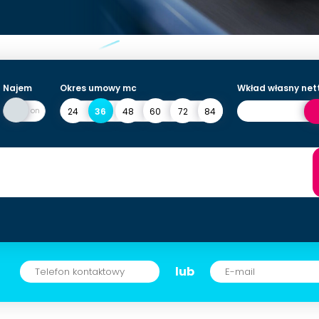
Najem
Okres umowy mc
Wkład własny net
24
36
48
60
72
84
lub