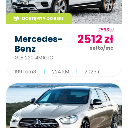
DOSTĘPNY OD RĘKI
2563 zł
2512 zł
Mercedes-
Benz
netto/mc
GLB 220 4MATIC
1991 cm3
224 KM
2023 r.