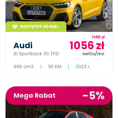
DOSTĘPNY OD RĘKI
1148 zł
1056 zł
Audi
A1 Sportback 30 TFSI
netto/mc
999 cm3
110 KM
2023 r.
-5%
Mega Rabat