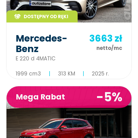
DOSTĘPNY OD RĘKI
Mercedes-
3663 zł
Benz
netto/mc
E 220 d 4MATIC
1999 cm3
313 KM
2025 r.
-5%
Mega Rabat