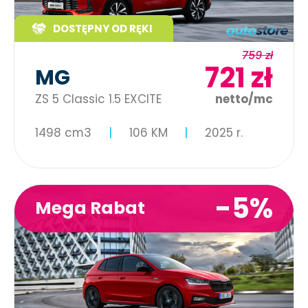
DOSTĘPNY OD RĘKI
759 zł
721 zł
MG
ZS 5 Classic 1.5 EXCITE
netto/mc
1498 cm3
106 KM
2025 r.
-5%
Mega Rabat