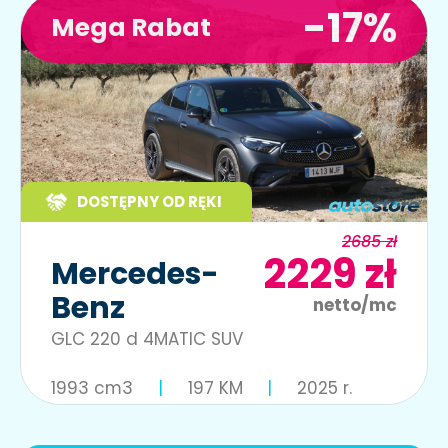
-17%
Mega Rabat
DOSTĘPNY OD RĘKI
2685 zł
2229 zł
Mercedes-
Benz
netto/mc
GLC 220 d 4MATIC SUV
1993 cm3
197 KM
2025 r.