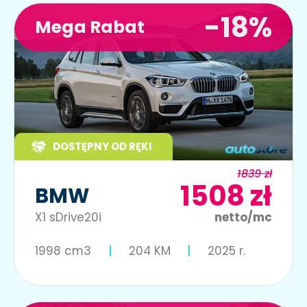
-18%
Mega Rabat
DOSTĘPNY OD RĘKI
1839 zł
1508 zł
BMW
X1 sDrive20i
netto/mc
1998 cm3
204 KM
2025 r.