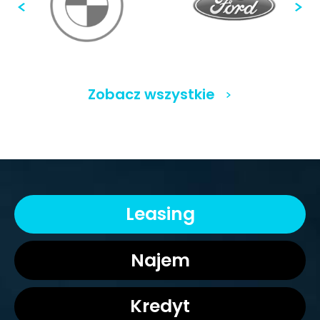
Zobacz wszystkie
Leasing
Najem
Kredyt