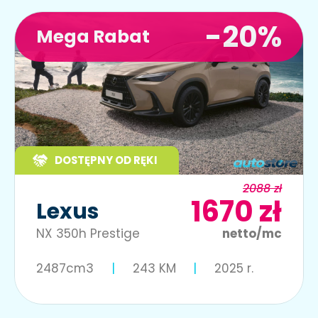
-20%
Mega Rabat
DOSTĘPNY OD RĘKI
2088 zł
1670 zł
Lexus
NX 350h Prestige
netto/mc
2487cm3
243 KM
2025 r.