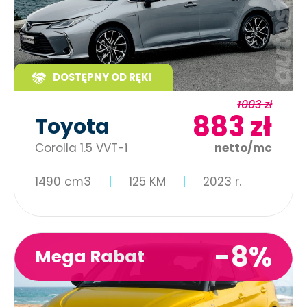
DOSTĘPNY OD RĘKI
1003 zł
883 zł
Toyota
Corolla 1.5 VVT-i
netto/mc
1490 cm3
125 KM
2023 r.
-8%
Mega Rabat