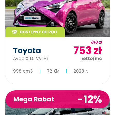
DOSTĘPNY OD RĘKI
810 zł
753 zł
Toyota
Aygo X 1.0 VVT-i
netto/mc
998 cm3
72 KM
2023 r.
-12%
Mega Rabat