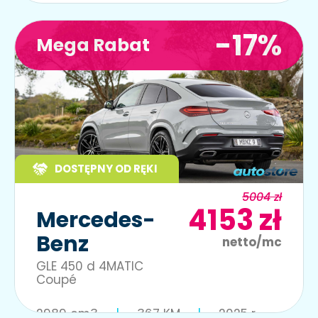
-17%
Mega Rabat
DOSTĘPNY OD RĘKI
5004 zł
4153 zł
Mercedes-
Benz
netto/mc
GLE 450 d 4MATIC
Coupé
2989 cm3
367 KM
2025 r.