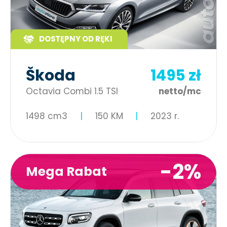
DOSTĘPNY OD RĘKI
Škoda
1495 zł
Octavia Combi 1.5 TSI
netto/mc
1498 cm3
150 KM
2023 r.
-2%
Mega Rabat