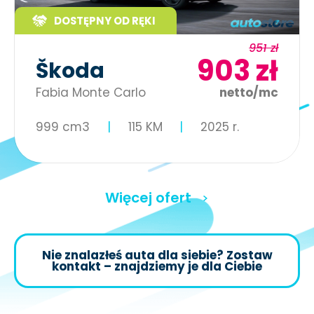
DOSTĘPNY OD RĘKI
951 zł
903 zł
Škoda
Fabia Monte Carlo
netto/mc
999 cm3
115 KM
2025 r.
Więcej ofert
Nie znalazłeś auta dla siebie? Zostaw
kontakt – znajdziemy je dla Ciebie