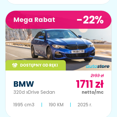
-22%
Mega Rabat
DOSTĘPNY OD RĘKI
2193 zł
1711 zł
BMW
320d xDrive Sedan
netto/mc
1995 cm3
190 KM
2025 r.