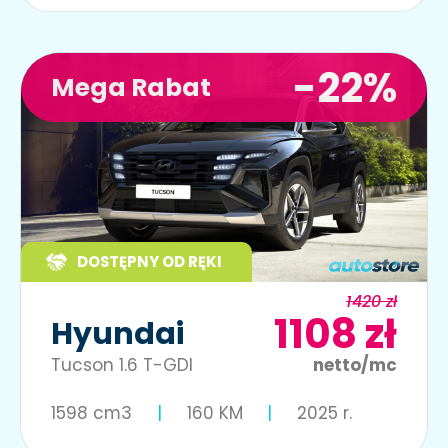
-22%
Mega Rabat
DOSTĘPNY OD RĘKI
1420 zł
1108 zł
Hyundai
Tucson 1.6 T-GDI
netto/mc
1598 cm3
160 KM
2025 r.