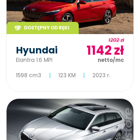
DOSTĘPNY OD RĘKI
1202 zł
1142 zł
Hyundai
Elantra 1.6 MPI
netto/mc
1598 cm3
123 KM
2023 r.