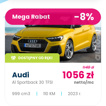
-8%
Mega Rabat
DOSTĘPNY OD RĘKI
1148 zł
1056 zł
Audi
A1 Sportback 30 TFSI
netto/mc
999 cm3
110 KM
2023 r.