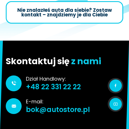
Nie znalazłeś auta dla siebie? Zostaw
kontakt – znajdziemy je dla Ciebie
Skontaktuj się
z nami
Dział Handlowy:
+48 22 331 22 22
E-mail:
bok@autostore.pl