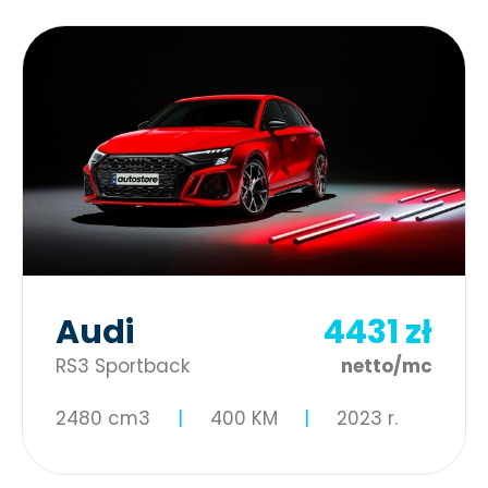
Audi
4431 zł
RS3 Sportback
netto/mc
2480 cm3
400 KM
2023 r.