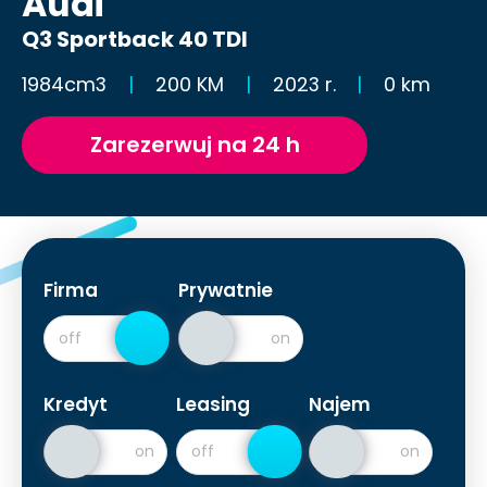
Audi
Q3 Sportback 40 TDI
1984cm3
200 KM
2023 r.
0 km
Zarezerwuj na 24 h
Firma
Prywatnie
Kredyt
Leasing
Najem