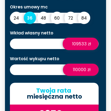
Okres umowy mc
24
36
48
60
72
84
Wkład własny netto
109533 zł
Wartość wykupu netto
110000 zł
Twoja rata
miesięczna netto