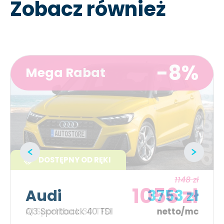
Zobacz również
Audi
3753 zł
Q3 Sportback 40 TDI
netto/mc