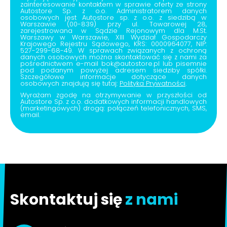
zainteresowanie kontaktem w sprawie oferty ze strony
Autostore Sp. z o.o. Administratorem danych
osobowych jest Autostore sp. z o.o. z siedzibą w
Warszawie (00-839) przy ul. Towarowej 28,
zarejestrowana w Sądzie Rejonowym dla M.St.
Warszawy w Warszawie, XIII Wydział Gospodarczy
Krajowego Rejestru Sądowego, KRS: 0000964077, NIP:
527-299-68-49. W sprawach związanych z ochroną
danych osobowych można skontaktować się z nami za
pośrednictwem e-mail bok@autostore.pl lub pisemnie
pod podanym powyżej adresem siedziby spółki.
Szczegółowe informacje dotyczące danych
osobowych znajdują się tutaj:
Polityka Prywatności
.
Wyrażam zgodę na otrzymywanie w przyszłości od
Autostore Sp. z o.o. dodatkowych informacji handlowych
(marketingowych) drogą: połączeń telefonicznych, SMS,
email.
Skontaktuj się
z nami