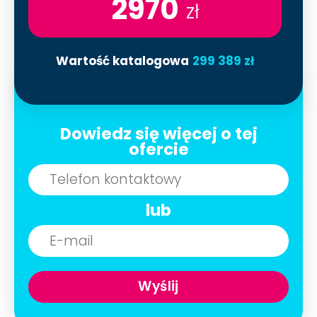
2970
zł
Wartość katalogowa
299 389 zł
Dowiedz się więcej o tej
ofercie
lub