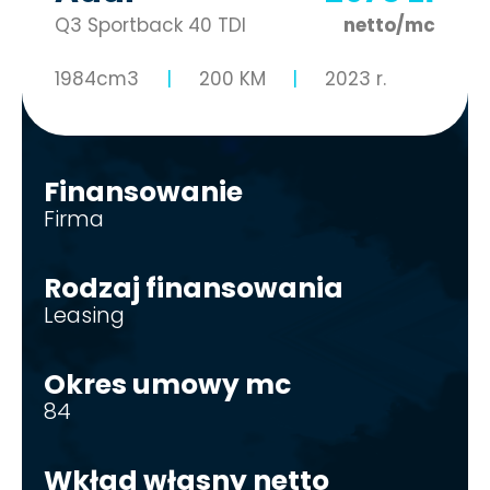
Q3 Sportback 40 TDI
netto/mc
1984cm3
200 KM
2023 r.
Finansowanie
Firma
Rodzaj finansowania
Leasing
Okres umowy mc
84
Wkład własny netto