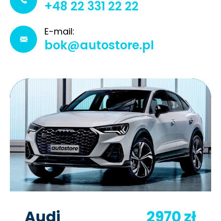
+48 22 331 22 22
E-mail:
bok@autostore.pl
Audi
2970
zł