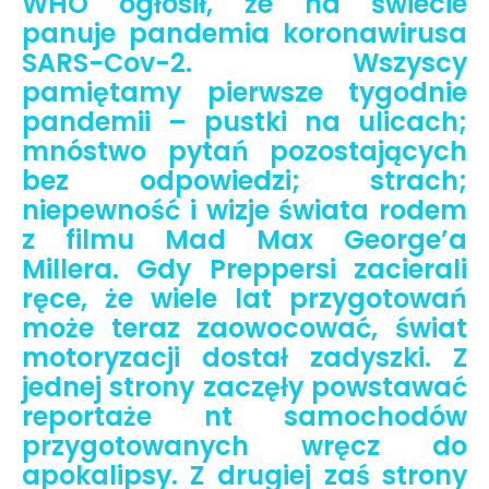
WHO ogłosił, że na świecie
panuje pandemia koronawirusa
SARS-Cov-2. Wszyscy
pamiętamy pierwsze tygodnie
pandemii – pustki na ulicach;
mnóstwo pytań pozostających
bez odpowiedzi; strach;
niepewność i wizje świata rodem
z filmu Mad Max George’a
Millera. Gdy Preppersi zacierali
ręce, że wiele lat przygotowań
może teraz zaowocować, świat
motoryzacji dostał zadyszki. Z
jednej strony zaczęły powstawać
reportaże nt samochodów
przygotowanych wręcz do
apokalipsy. Z drugiej zaś strony