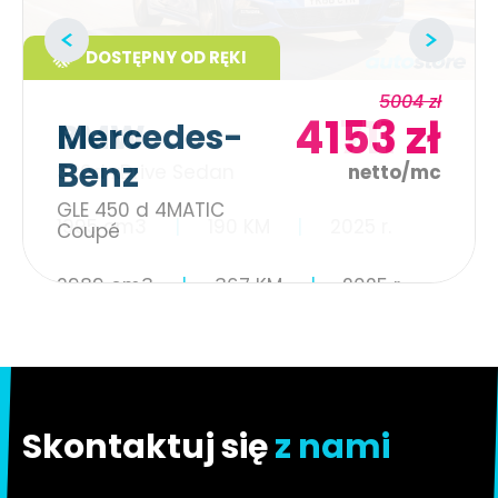
DOSTĘPNY OD RĘKI
5004 zł
4153 zł
Mercedes-
Benz
netto/mc
GLE 450 d 4MATIC
Coupé
2989 cm3
367 KM
2025 r.
Skontaktuj się
z nami